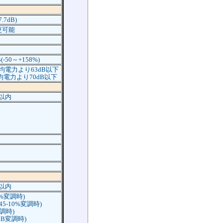
.7dB)
更可能
50～+158%)
均電力より63dB以下
均電力より70dB以下
B以内
B以内
0%変調時)
-45-10%変調時)
変調時)
5dB変調時)