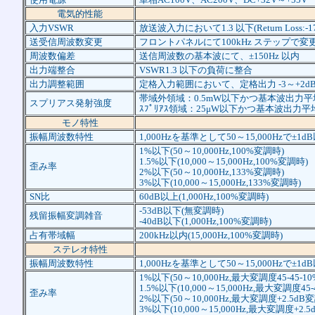
電気的性能
入力VSWR
放送波入力において1.3 以下(Return Loss:-17
送受信周波数変更
フロントパネルにて100kHz ステップで変
周波数偏差
送信周波数の基本波にて、±150Hz 以内
出力端整合
VSWR1.3 以下の負荷に整合
出力調整範囲
定格入力範囲において、定格出力 -3～+2dB(-
帯域外領域：0.5mW以下かつ基本波出力平
スプリアス発射強度
ｽﾌﾟﾘｱｽ領域：25μW以下かつ基本波出力平
モノ特性
振幅周波数特性
1,000Hzを基準として50～15,000Hzで±1d
1%以下(50～10,000Hz,100%変調時)
1.5%以下(10,000～15,000Hz,100%変調時)
歪み率
2%以下(50～10,000Hz,133%変調時)
3%以下(10,000～15,000Hz,133%変調時)
SN比
60dB以上(1,000Hz,100%変調時)
-53dB以下(無変調時)
残留振幅変調雑音
-40dB以下(1,000Hz,100%変調時)
占有帯域幅
200kHz以内(15,000Hz,100%変調時)
ステレオ特性
振幅周波数特性
1,000Hzを基準として50～15,000Hzで±1d
1%以下(50～10,000Hz,最大変調度45-45-1
1.5%以下(10,000～15,000Hz,最大変調度45
歪み率
2%以下(50～10,000Hz,最大変調度+2.5dB
3%以下(10,000～15,000Hz,最大変調度+2.