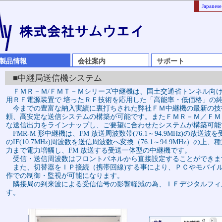
Japanese
製品情報
会社案内
サポート
■中継局送信機システム
ＦＭＲ－Ｍ/ＦＭＴ－Ｍシリーズ中継機は、国土交通省トンネル向
用ＲＦ電源装置で 培ったＲＦ技術を応用した「高能率・低価格」の
今までの豊富な納入実績に裏打ちされた弊社ＦＭ中継機の最新の技
頼、高安定な送信システムの構築が可能です。またＦＭＲ－Ｍ／ＦＭ
な送信出力をラインナップし、ご要望に合わせたシステムが構築可能
FMR-M 形中継機は、FM 放送周波数帯(76.1～94.9MHz)の放送波
のIF(10.7MHz)周波数を送信周波数へ変換（76.1～94.9MHz）の
力まで電力増幅し、FM 放送する受送一体型の中継機です。
受信・送信周波数はフロントパネルから直接設定することができま
また、切替器をＩＰ接続（携帯回線)する事により、ＰＣやモバイ
作での制御・監視が可能になります。
隣接局の到来波による受信信号の影響軽減の為、ＩＦデジタルフィ
す。