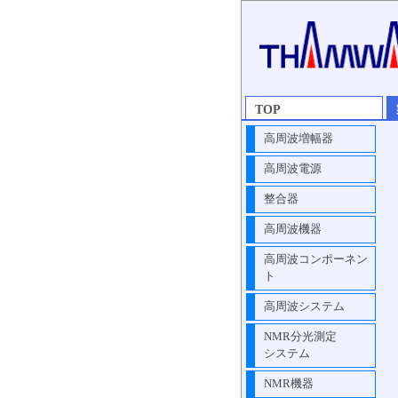
TOP
高周波増幅器
高周波電源
整合器
高周波機器
高周波コンポーネン
ト
高周波システム
NMR分光測定
システム
NMR機器