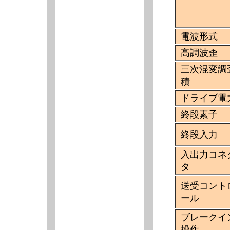
電波形式
高調波歪
三次混変調
積
ドライブ電
終段素子
終段入力
入出力コネ
タ
送受コント
ール
ブレークイ
操作