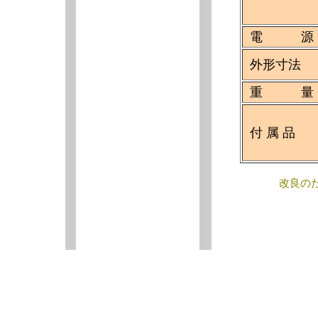
電 源
外形寸法
重 量
付 属 品
改良の