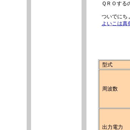
ＱＲＯする
ついでにち
よいこは真
型式
周波数
出力電力