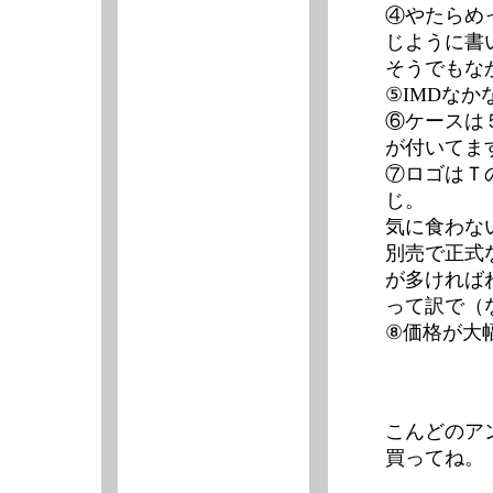
④やたらめ
じように書
そうでもな
⑤IMDな
⑥ケースは
が付いてま
⑦ロゴはＴ
じ。
気に食わな
別売で正式
が多ければね
って訳で（
⑧価格が大
こんどのア
買ってね。