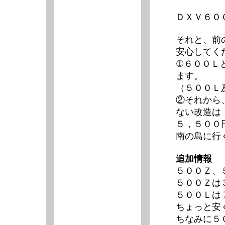
ＤＸＶ６０
それと、前
安心してく
①６００Ｌ
ます。
（５００Ｌ
②それから
ない改造は
５，５００円
南の島に行
追加情報
５００Ｚ、
５００Ｚは
５００Ｌは
ちょっと安
ちなみに５