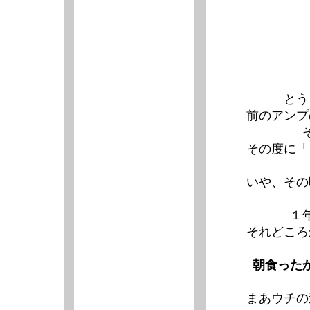
とう
前のアンプ
その度に「
いや、その
１
それどころ
朝食った
まあウチの